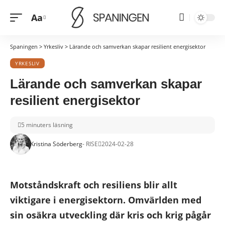
Aa
Font
Resizer
Spaningen
>
Yrkesliv
>
Lärande och samverkan skapar resilient energisektor
YRKESLIV
Lärande och samverkan skapar
resilient energisektor
5 minuters läsning
Kristina Söderberg
- RISE
2024-02-28
Motståndskraft och resiliens blir allt
viktigare i energisektorn. Omvärlden med
sin osäkra utveckling där kris och krig pågår